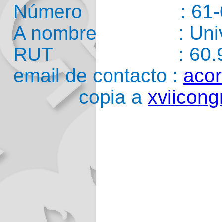
Número : 61-0
A nombre : Univers
RUT : 60.911
email de contacto :
aco
copia a
xviicong