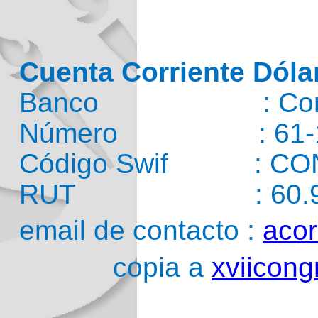
Cuenta Corriente Dóla
Banco : Corp
Número : 61-16
Código Swif : CO
RUT : 60.911
email de contacto :
aco
copia a
xviicong