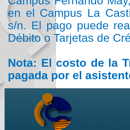
Campus Fernando May, A
en el Campus La Castil
s/n. El pago puede rea
Débito o Tarjetas de Cré
Nota: El costo de la 
pagada por el asistent